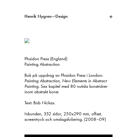
Henrik Nygren—Design
Projekt
Information
1991–2026
A–Ö
Pågående
Sök
Phaidon Press (England)
Svenska
English
Painting Abstraction
Bok på uppdrag av Phaidon Press i London:
Painting Abstraction, New Elements in Abstract
Painting
. Sex kapitel med 80 nutida konstnärer
inom abstrakt konst.
Text: Bob Nickas.
Inbunden, 352 sidor, 250x290 mm, offset,
screentryck och omslagsfoliering. (2008–09)