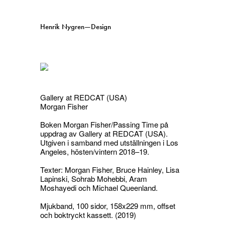
Henrik Nygren—Design
Projekt
Information
1991–2026
A–Ö
Pågående
Sök
Gallery at REDCAT (USA)
Morgan Fisher
Svenska
English
Boken
Morgan Fisher/Passing Time
på
uppdrag av Gallery at REDCAT (USA).
Utgiven i samband med utställningen i Los
Angeles, hösten/vintern 2018–19.
Texter: Morgan Fisher, Bruce Hainley, Lisa
Lapinski, Sohrab Mohebbi, Aram
Moshayedi och Michael Queenland.
Mjukband, 100 sidor, 158x229 mm, offset
och boktryckt kassett. (2019)