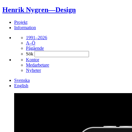
Henrik Nygren—Design
Projekt
Information
1991–2026
A–Ö
Pågående
Sök
Kontor
Medarbetare
Nyheter
Svenska
English