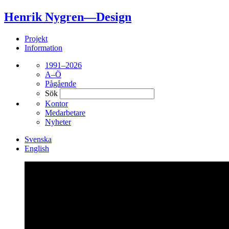
Henrik Nygren—Design
Projekt
Information
1991–2026
A–Ö
Pågående
Sök
Kontor
Medarbetare
Nyheter
Svenska
English